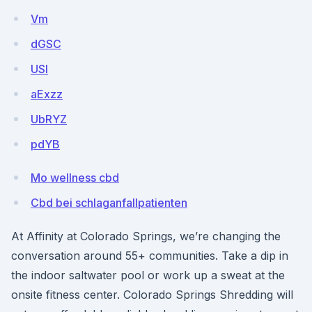
Vm
dGSC
USI
aExzz
UbRYZ
pdYB
Mo wellness cbd
Cbd bei schlaganfallpatienten
At Affinity at Colorado Springs, we’re changing the
conversation around 55+ communities. Take a dip in
the indoor saltwater pool or work up a sweat at the
onsite fitness center. Colorado Springs Shredding will